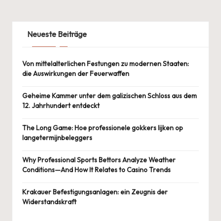
Neueste Beiträge
Von mittelalterlichen Festungen zu modernen Staaten:
die Auswirkungen der Feuerwaffen
Geheime Kammer unter dem galizischen Schloss aus dem
12. Jahrhundert entdeckt
The Long Game: Hoe professionele gokkers lijken op
langetermijnbeleggers
Why Professional Sports Bettors Analyze Weather
Conditions—And How It Relates to Casino Trends
Krakauer Befestigungsanlagen: ein Zeugnis der
Widerstandskraft