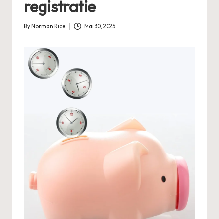
registratie
By
Norman Rice
Mai 30, 2025
Posted
by