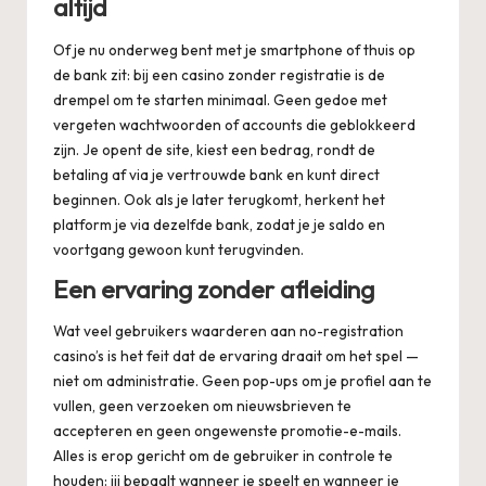
altijd
Of je nu onderweg bent met je smartphone of thuis op
de bank zit: bij een casino zonder registratie is de
drempel om te starten minimaal. Geen gedoe met
vergeten wachtwoorden of accounts die geblokkeerd
zijn. Je opent de site, kiest een bedrag, rondt de
betaling af via je vertrouwde bank en kunt direct
beginnen. Ook als je later terugkomt, herkent het
platform je via dezelfde bank, zodat je je saldo en
voortgang gewoon kunt terugvinden.
Een ervaring zonder afleiding
Wat veel gebruikers waarderen aan no-registration
casino’s is het feit dat de ervaring draait om het spel —
niet om administratie. Geen pop-ups om je profiel aan te
vullen, geen verzoeken om nieuwsbrieven te
accepteren en geen ongewenste promotie-e-mails.
Alles is erop gericht om de gebruiker in controle te
houden: jij bepaalt wanneer je speelt en wanneer je