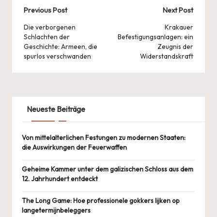
Post
Previous Post
Next Post
navigation
Die verborgenen
Krakauer
Schlachten der
Befestigungsanlagen: ein
Geschichte: Armeen, die
Zeugnis der
spurlos verschwanden
Widerstandskraft
Neueste Beiträge
Von mittelalterlichen Festungen zu modernen Staaten:
die Auswirkungen der Feuerwaffen
Geheime Kammer unter dem galizischen Schloss aus dem
12. Jahrhundert entdeckt
The Long Game: Hoe professionele gokkers lijken op
langetermijnbeleggers