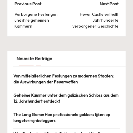
Post
Previous Post
Next Post
navigation
Verborgene Festungen
Hever Castle enthüllt
und ihre geheimen
Jahrhunderte
Kammern
verborgener Geschichte
Neueste Beiträge
Von mittelalterlichen Festungen zu modernen Staaten:
die Auswirkungen der Feuerwaffen
Geheime Kammer unter dem galizischen Schloss aus dem
12. Jahrhundert entdeckt
The Long Game: Hoe professionele gokkers lijken op
langetermijnbeleggers