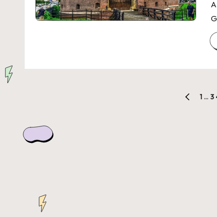
A
G
Seitennummerierung
1
…
3
PREVIOUS
der
PAGE
Beiträge