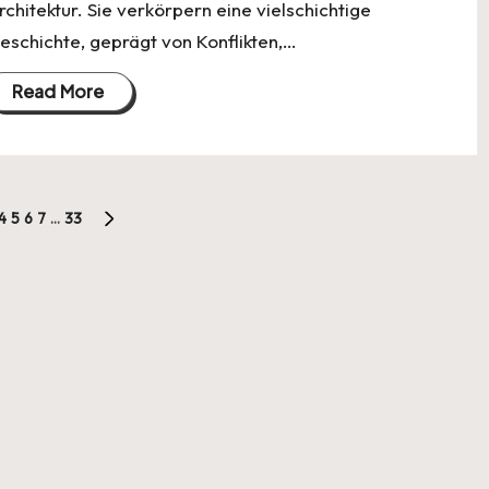
rchitektur. Sie verkörpern eine vielschichtige
eschichte, geprägt von Konflikten,…
Read More
4
5
6
7
…
33
NEXT
PAGE