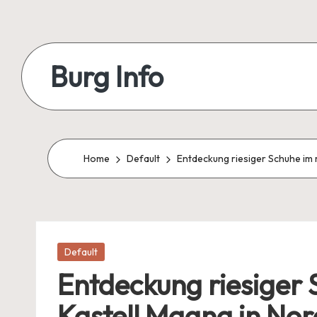
Skip
to
Burg Info
content
Burgen
&
Festungen:
Home
Default
Entdeckung riesiger Schuhe im
Geschichten,
Geheimnisse
&
Legenden
Posted
Default
in
Entdeckung riesiger
Kastell Magna in No