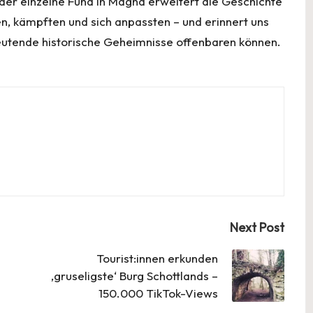
r einzelne Fund in Magna erweitert die Geschichte
en, kämpften und sich anpassten – und erinnert uns
eutende historische Geheimnisse offenbaren können.
Next Post
Tourist:innen erkunden
‚gruseligste‘ Burg Schottlands –
150.000 TikTok-Views