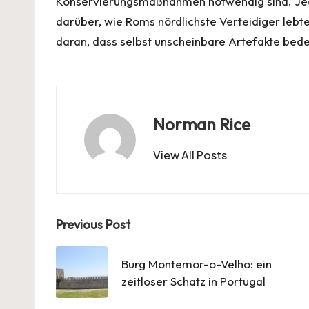
Konservierungsmaßnahmen notwendig sind. Jede
darüber, wie Roms nördlichste Verteidiger lebt
daran, dass selbst unscheinbare Artefakte bed
Norman Rice
View All Posts
Post
Previous Post
navigation
Burg Montemor-o-Velho: ein
zeitloser Schatz in Portugal