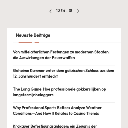
Seitennummerierung
1
2
3
4
…
33
PREVIOUS
NEXT
der
PAGE
PAGE
Beiträge
Neueste Beiträge
Von mittelalterlichen Festungen zu modernen Staaten:
die Auswirkungen der Feuerwaffen
Geheime Kammer unter dem galizischen Schloss aus dem
12. Jahrhundert entdeckt
The Long Game: Hoe professionele gokkers lijken op
langetermijnbeleggers
Why Professional Sports Bettors Analyze Weather
Conditions—And How It Relates to Casino Trends
Krakauer Befestigungsanlagen: ein Zeugnis der